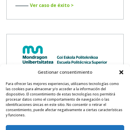
Ver caso de éxito >
Gestionar consentimiento
Para ofrecer las mejores experiencias, utilizamos tecnologías como
MONDRAGON UNIBERTSITATEA
las cookies para almacenar y/o acceder a la información del
Aulas accesibles desde cualquier lugar
dispositivo. El consentimiento de estas tecnologías nos permitirá
y dispositivo con UDS Enterprise VDI
procesar datos como el comportamiento de navegación o las
identificaciones únicas en este sitio. No consentir o retirar el
Como nos cuenta Arantxa Manterola,
consentimiento, puede afectar negativamente a ciertas características
Coordinadora de Sistemas de Información
y funciones.
en Mondragon Unibertsitatea:
«Gracias a UDS Enterprise los alumnos pueden