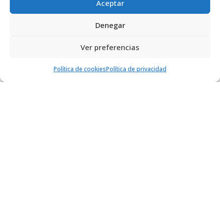
utilizar software licenciado y con requisitos
Aceptar
gráficos elevados empleando sus propios
equipos”
Denegar
Ver caso de éxito >
Ver preferencias
Política de cookies
Política de privacidad
REAVIS HIGH SCHOOL
Acceso a aplicaciones de alta
demanda gráfica con UDS Enterprise
VDI