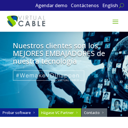
Agendar demo
Contáctenos
English
Nuestros clientes son los
MEJORES EMBAJADORES de
nuestra tecnología
Probar software
Hágase VC Partner
Contacto