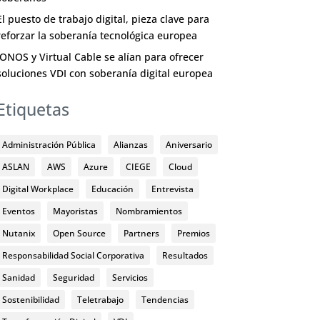
El puesto de trabajo digital, pieza clave para
reforzar la soberanía tecnológica europea
IONOS y Virtual Cable se alían para ofrecer
soluciones VDI con soberanía digital europea
Etiquetas
Administración Pública
Alianzas
Aniversario
ASLAN
AWS
Azure
CIEGE
Cloud
Digital Workplace
Educación
Entrevista
Eventos
Mayoristas
Nombramientos
Nutanix
Open Source
Partners
Premios
Responsabilidad Social Corporativa
Resultados
Sanidad
Seguridad
Servicios
Sostenibilidad
Teletrabajo
Tendencias