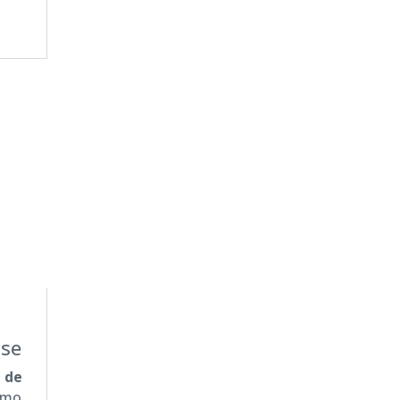
ise
 de
omo