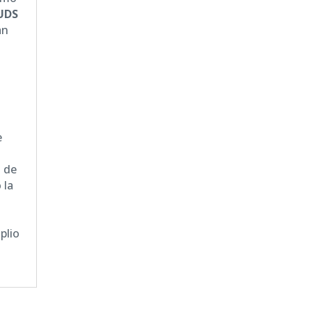
UDS
an
e
s de
 la
plio