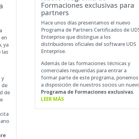
Formaciones exclusivas para
a
partners
Hace unos días presentamos el nuevo
Programa de Partners Certificados de UD
a
Enterprise
que distingue a los
s
en
distribuidores oficiales del software UDS
, ya
Enterprise.
 las
e
Además de las formaciones técnicas y
comerciales requeridas para entrar a
formar parte de este programa, ponemos
 y
a disposición de nuestros socios un nuev
 de
Programa de Formaciones exclusivas
.
ad de
LEER MÁS
de
cita
mano
are