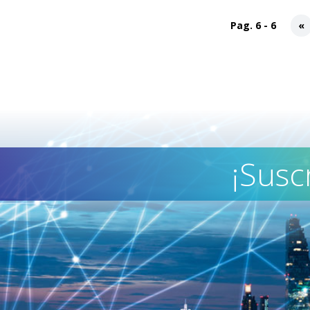
Pag. 6 - 6
«
¡Susc