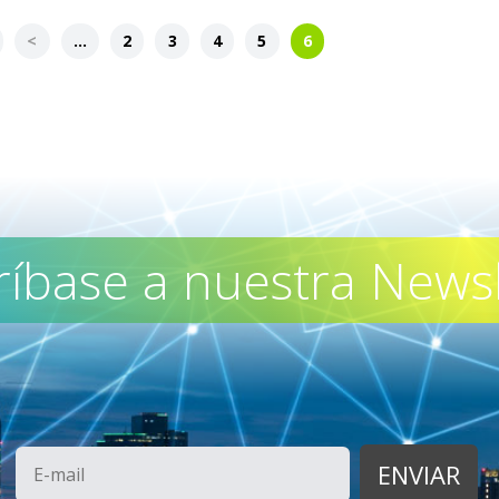
<
...
2
3
4
5
6
ríbase a nuestra Newsl