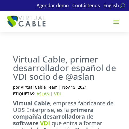
Agendar demo
Contáctenos
English
Virtual Cable, primer
desarrollador español de
VDI socio de @aslan
por
Virtual Cable Team
|
Nov 15, 2021
ETIQUETAS:
ASLAN
|
VDI
Virtual Cable
, empresa fabricante de
UDS Enterprise, es la
primera
compañía desarrolladora de
software
VDI
que entra a formar