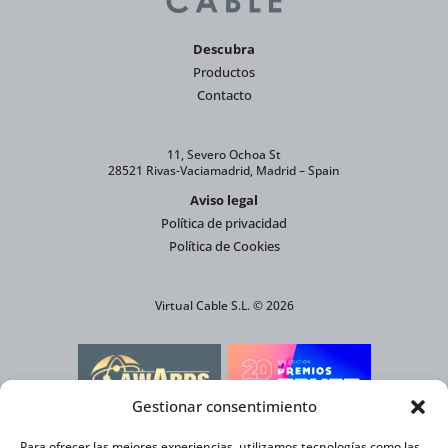
Descubra
Productos
Contacto
11, Severo Ochoa St
28521 Rivas-Vaciamadrid, Madrid – Spain
Aviso legal
Política de privacidad
Política de Cookies
Virtual Cable S.L. © 2026
Gestionar consentimiento
PREMIO A LA SOLUCIÓN MÁS INNOVADORA
CONTRA EL CAMBIO CLIMÁTICO
Para ofrecer las mejores experiencias, utilizamos tecnologías como las