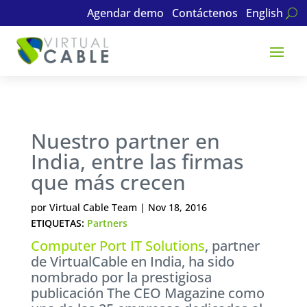
Agendar demo
Contáctenos
English
Nuestro partner en
India, entre las firmas
que más crecen
por
Virtual Cable Team
|
Nov 18, 2016
ETIQUETAS:
Partners
Computer Port IT Solutions
, partner
de VirtualCable en India, ha sido
nombrado por la prestigiosa
publicación The CEO Magazine como