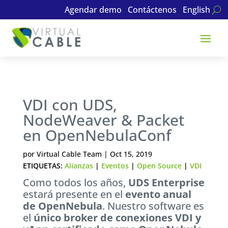
Agendar demo
Contáctenos
English
VDI con UDS,
NodeWeaver & Packet
en OpenNebulaConf
por
Virtual Cable Team
|
Oct 15, 2019
ETIQUETAS:
Alianzas
|
Eventos
|
Open Source
|
VDI
Como todos los años,
UDS Enterprise
estará presente en el
evento anual
de OpenNebula
. Nuestro software es
el
único broker de conexiones VDI y